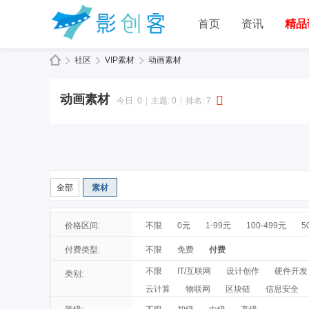
首页
资讯
精品
社区
VIP素材
动画素材
动画素材
今日:
0
|
主题:
0
|
排名:
7
全部
素材
价格区间:
不限
0元
1-99元
100-499元
5
付费类型:
不限
免费
付费
不限
IT/互联网
设计创作
硬件开发
类别:
云计算
物联网
区块链
信息安全