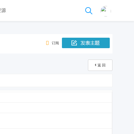
资源
订阅
返 回