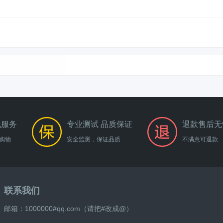
线服务
专业测试 品质保证
退款售后无
购物
安全监测，保证品质
不满意可退款
联系我们
邮箱：1000000#qq.com（请把#改成@）