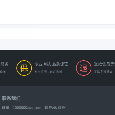
线服务
专业测试 品质保证
退款售后无
购物
安全监测，保证品质
不满意可退款
联系我们
邮箱：1000000#qq.com（请把#改成@）