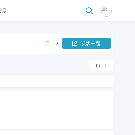
资源
订阅
返 回