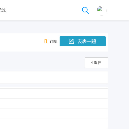
资源
订阅
返 回