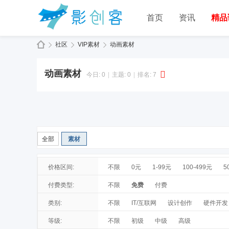
首页
资讯
精品
社区
VIP素材
动画素材
动画素材
今日:
0
|
主题:
0
|
排名:
7
全部
素材
价格区间:
不限
0元
1-99元
100-499元
5
付费类型:
不限
免费
付费
类别:
不限
IT/互联网
设计创作
硬件开发
等级:
不限
初级
中级
高级