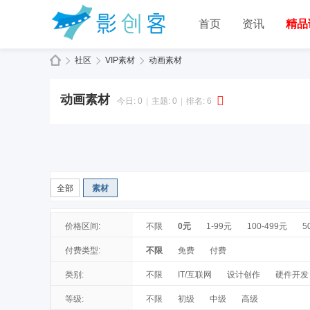
首页
资讯
精品
社区
VIP素材
动画素材
动画素材
今日:
0
|
主题:
0
|
排名:
6
全部
素材
价格区间:
不限
0元
1-99元
100-499元
5
付费类型:
不限
免费
付费
类别:
不限
IT/互联网
设计创作
硬件开发
等级:
不限
初级
中级
高级