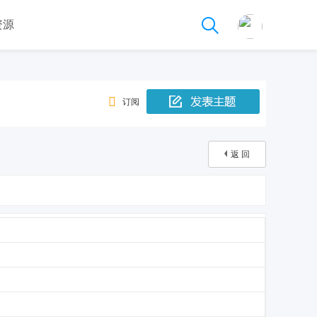
资源
订阅
返 回