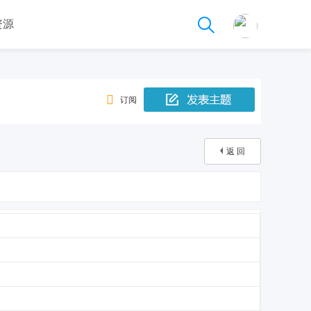
资源
订阅
返 回