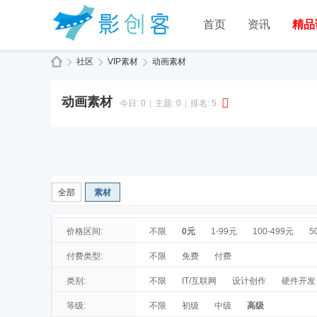
首页
资讯
精品
社区
VIP素材
动画素材
动画素材
今日:
0
|
主题:
0
|
排名:
5
全部
素材
价格区间:
不限
0元
1-99元
100-499元
5
付费类型:
不限
免费
付费
类别:
不限
IT/互联网
设计创作
硬件开发
等级:
不限
初级
中级
高级