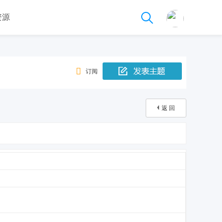
资源
订阅
返 回