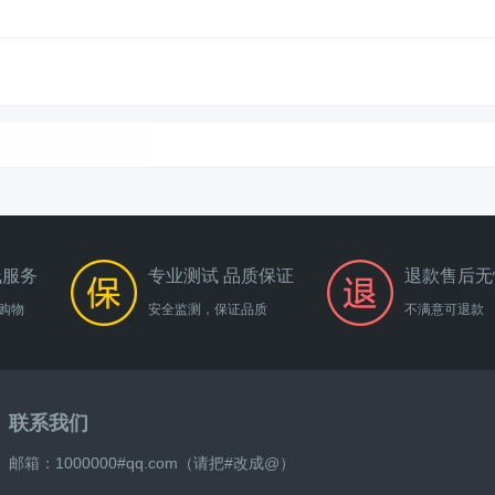
线服务
专业测试 品质保证
退款售后无
购物
安全监测，保证品质
不满意可退款
联系我们
邮箱：1000000#qq.com（请把#改成@）