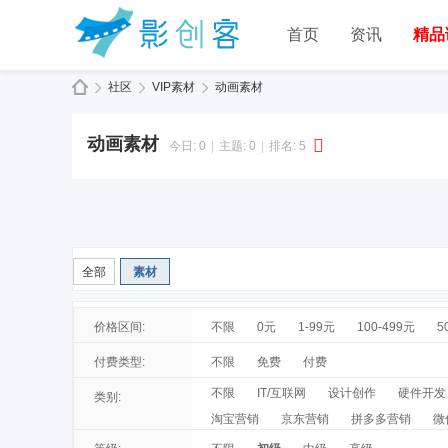
首页
资讯
精品
社区
VIP素材
动画素材
动画素材
今日:
0
|
主题:
0
|
排名:
5
全部
素材
价格区间:
不限
0元
1-99元
100-499元
5
付费类型:
不限
免费
付费
不限
IT/互联网
设计创作
硬件开发
类别:
淘宝营销
京东营销
拼多多营销
微