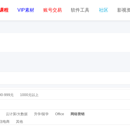
课程
VIP素材
账号交易
软件工具
社区
影视
00-999元
1000元以上
云计算/大数据
升学/留学
Office
网络营销
信电商
其他